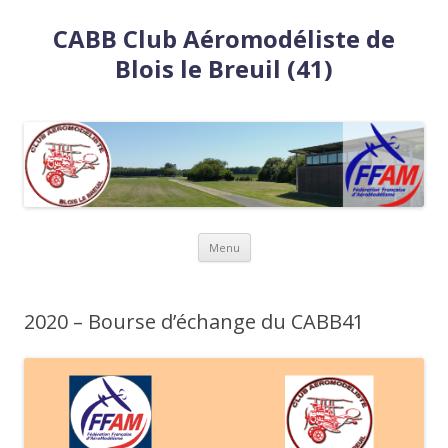
CABB Club Aéromodéliste de
Blois le Breuil (41)
Aller
Menu
au
contenu
2020 – Bourse d’échange du CABB41