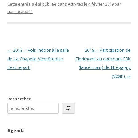
Cette entrée a été publiée dans
Activités
le
4 février 2019
par
admincabb41
.
Navigation
←
2019 – Vols Indoor à la salle
2019 – Participation de
des
de La Chapelle Vendômoise,
Florimond au concours F3K
articles
c’est reparti
(lancé main) de Etrépagny
(Vexin)
→
Rechercher
Agenda