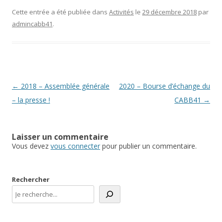
Cette entrée a été publiée dans
Activités
le
29 décembre 2018
par
admincabb41
.
Navigation
←
2018 – Assemblée générale
2020 – Bourse d’échange du
des
– la presse !
CABB41
→
articles
Laisser un commentaire
Vous devez
vous connecter
pour publier un commentaire.
Rechercher