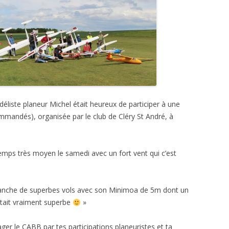
éliste planeur Michel était heureux de participer à une
mandés), organisée par le club de Cléry St André, à
mps très moyen le samedi avec un fort vent qui c’est
dimanche de superbes vols avec son Minimoa de 5m dont un
tait vraiment superbe
»
ger le CABB par tes participations planeuristes et ta