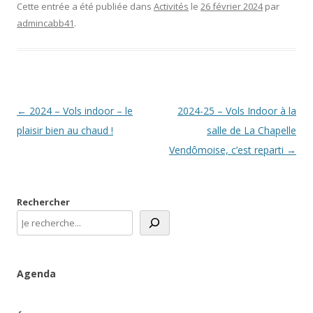
Cette entrée a été publiée dans
Activités
le
26 février 2024
par
admincabb41
.
Navigation
←
2024 – Vols indoor – le
2024-25 – Vols Indoor à la
des
plaisir bien au chaud !
salle de La Chapelle
articles
Vendômoise, c’est reparti
→
Rechercher
Agenda