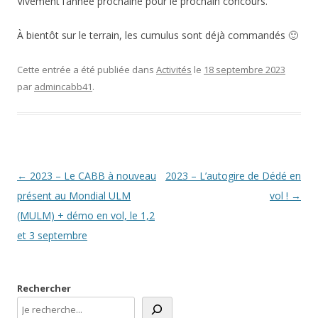
Vivement l’année prochaine pour le prochain concours.
À bientôt sur le terrain, les cumulus sont déjà commandés 🙂
Cette entrée a été publiée dans
Activités
le
18 septembre 2023
par
admincabb41
.
Navigation
←
2023 – Le CABB à nouveau
2023 – L’autogire de Dédé en
des
présent au Mondial ULM
vol !
→
articles
(MULM) + démo en vol, le 1,2
et 3 septembre
Rechercher