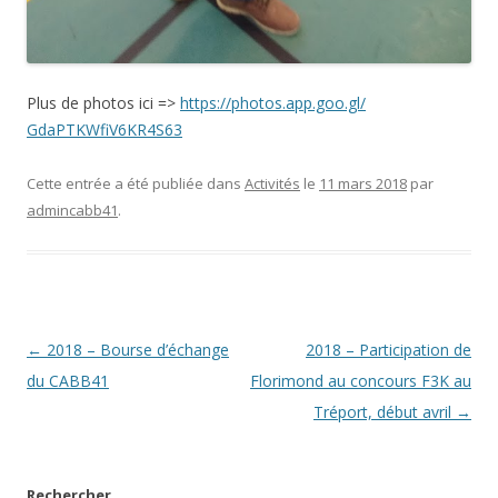
Plus de photos ici =>
https://photos.app.goo.gl/
GdaPTKWfiV6KR4S63
Cette entrée a été publiée dans
Activités
le
11 mars 2018
par
admincabb41
.
Navigation
←
2018 – Bourse d’échange
2018 – Participation de
des
du CABB41
Florimond au concours F3K au
articles
Tréport, début avril
→
Rechercher