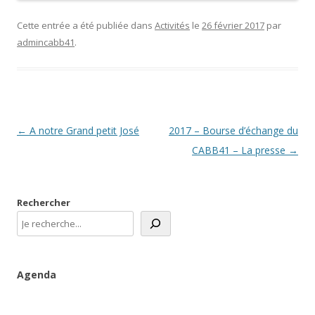
Cette entrée a été publiée dans
Activités
le
26 février 2017
par
admincabb41
.
Navigation
←
A notre Grand petit José
2017 – Bourse d’échange du
des
CABB41 – La presse
→
articles
Rechercher
Agenda