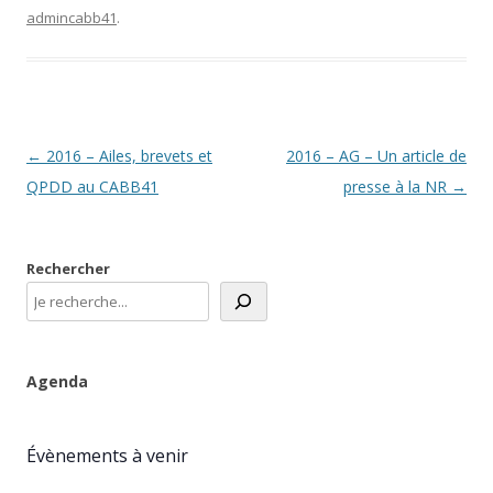
admincabb41
.
Navigation
←
2016 – Ailes, brevets et
2016 – AG – Un article de
des
QPDD au CABB41
presse à la NR
→
articles
Rechercher
Agenda
Évènements à venir