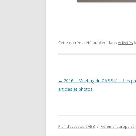
Cette entrée a été publiée dans
Activités
l
Navigation
←
2016 – Meeting du CABB41 – Les pr
des
articles et photos
articles
Plan d’accès au CABB
Fièrement propulsé