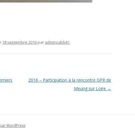
e
18 septembre 2016
par
admincabb41
.
emiers
2016 – Participation à la rencontre GPR de
Meung sur Loire
→
 par WordPress