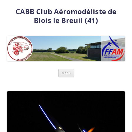
CABB Club Aéromodéliste de
Blois le Breuil (41)
Aller
Menu
au
contenu