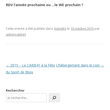
RDV l’année prochaine ou …le WE prochain ?
Cette entrée a été publiée dans
Activités
le
10 octobre 2015
par
admincabb41
.
Navigation
←
2015 – Le CABB41 à la Fête
L’hébergement dans le coin
→
des
du Sport de Blois
articles
Rechercher