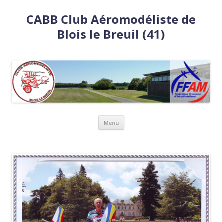
CABB Club Aéromodéliste de
Blois le Breuil (41)
Aller
Menu
au
contenu