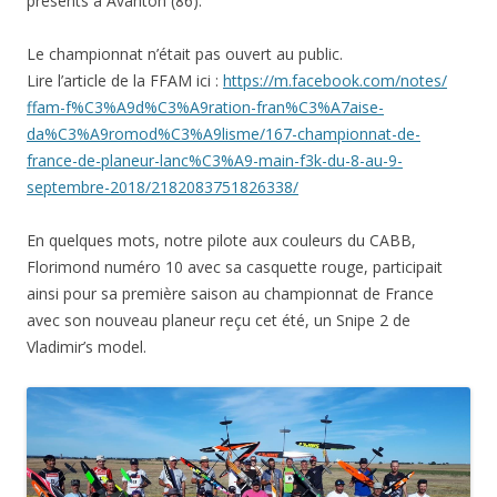
présents à Avanton (86).
Le championnat n’était pas ouvert au public.
Lire l’article de la FFAM ici :
https://m.facebook.com/notes/
ffam-f%C3%A9d%C3%A9ration-
fran%C3%A7aise-
da%C3%A9romod%
C3%A9lisme/167-championnat-de-
france-de-planeur-lanc%C3%A9-
main-f3k-du-8-au-9-
septembre-
2018/2182083751826338/
En quelques mots, notre pilote aux couleurs du CABB,
Florimond numéro 10 avec sa casquette rouge, participait
ainsi pour sa première saison au championnat de France
avec son nouveau planeur reçu cet été, un Snipe 2 de
Vladimir’s model.